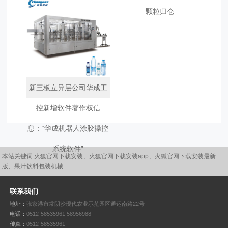
颗粒归仓
新三板立异层公司华成工
控新增软件著作权信
息：“华成机器人涂胶操控
系统软件”
本站关键词:
火狐官网下载安装
、
火狐官网下载安装app
、
火狐官网下载安装最新
版
、果汁饮料包装机械
联系我们
地址：
张家港市常阴沙现代农业示范园区通运南路22号
电话：
0512-58535961
58956988
传真：
0512-58535961