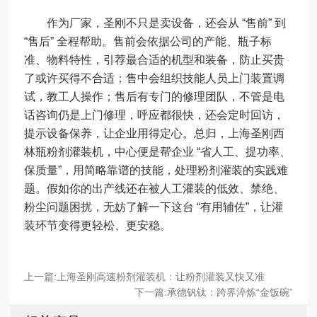
作为厂家，圣刚不只是卖设备，还会从 “售前” 到
“售后” 全程帮助。售前会依据公司的产能、瓶子标
准、物料特性，引荐最合适的机型和装备，防止买贵
了或许买得不合适；售中会组织技能人员上门装置调
试，教工人操作；售后有专门的修理团队，不管是电
话咨询仍是上门修理，呼应都很快，还会定时回访，
提示设备保养，让企业用得定心。总归，上海圣刚西
林瓶粉剂灌装机，中心便是帮企业 “省人工、提功率、
保质量”，用简略靠谱的技能，处理粉剂灌装的实践难
题。假如你的出产线还在被人工灌装的低效、禁绝、
粉尘问题困扰，无妨了解一下这台 “有用辅佐”，让灌
装环节变得更轻松、更安稳。
上一篇:
上海圣刚高速粉剂灌装机：让粉剂灌装又快又准
下一篇:
承德钒钛：跨界淬炼“金饭碗”