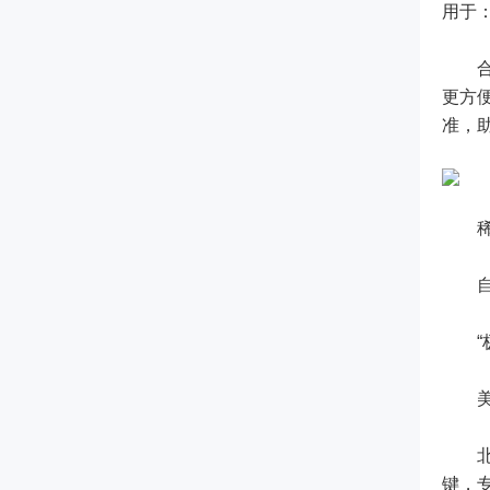
用于
合肥
更方
准，
稀土战
自己
“极
美光
北京
键，