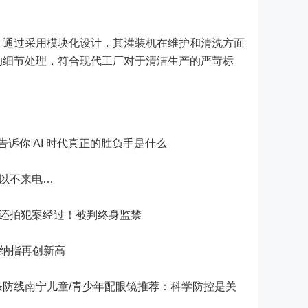
通过采用模块化设计，其灌装机在维护和清洗方面
的细节处理，符合现代工厂对于清洁生产的严苛标
告诉你 AI 时代真正的胜负手是什么
以不来电…
还拍犯案经过！被判终身监禁
纳指再创新高
线南宁儿童/青少年配眼镜推荐：科学防控是关