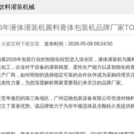
饮料灌装机械
26年液体灌装机酱料膏体包装机品牌厂家T
：
火狐官网下载安装
发布时间：2026-05-09 09:24:50
2026年包装行业的智能化转型进入深水区，液体灌装机与酱
化化工，企业对于设备的灌装精度、柔性生产能力以及智能化程
生产厂商，如何明智的选择稳定可靠的合作伙伴成为采购经理关
代表性力量，为您深度解析两家需要我们来关注的品牌厂家。
争激烈的珠三角地区，广州迈驰包装设备有限公司凭借对物料
建立了显著优势。该品牌致力于为非牛顿流体及含颗粒介质提供