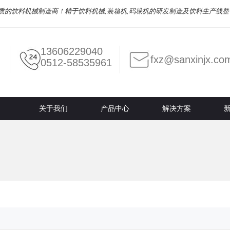
优质的饮料机械制造商！精于饮料机械,装箱机,码垛机的研发制造及饮料生产线
13606229040
fxz@sanxinjx.co
0512-58535961
关于我们
产品中心
解决方案