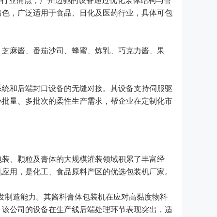
”等行业痛点，广州迈驰的设备通过优化泵体结构与管
出色，广泛适用于食品、日化及医药行业，具体可包
芝麻酱、番茄沙司、蜂蜜、炼乳、巧克力酱、果
统和后端封口设备的无缝对接。其设备支持伺服驱
小批量、多批次的柔性生产需求，帮企业在定制化市
装、颗粒及膏体的大规模灌装领域积累了丰富经
机应用，是化工、食品原料产区的优选包装机厂家。
研发制造能力。其酱料膏体包装机在应对高黏度物料
。该公司的设备在生产线后端处理环节表现突出，适