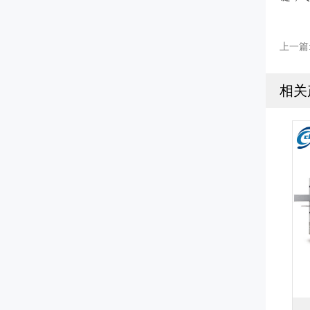
上一篇
相关