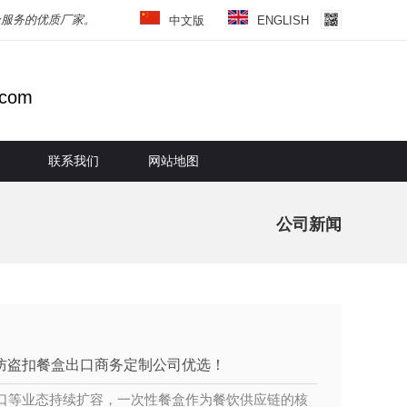
合服务的优质厂家。
中文版
ENGLISH
.com
联系我们
网站地图
公司新闻
：防盗扣餐盒出口商务定制公司优选！
口等业态持续扩容，一次性餐盒作为餐饮供应链的核