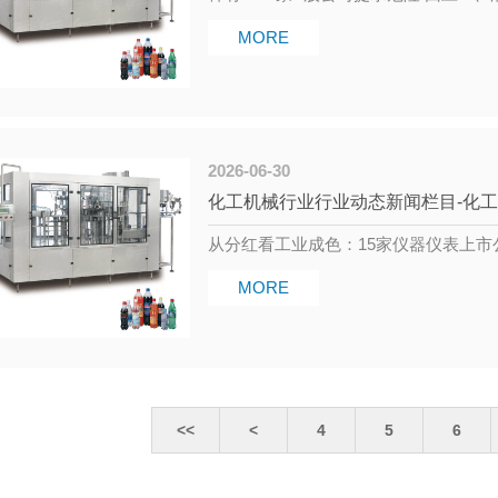
MORE
2026-06-30
化工机械行业行业动态新闻栏目-化
从分红看工业成色：15家仪器仪表上市公
MORE
<<
<
4
5
6