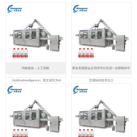
鸿铭股份：人工智能
两名美国国会议员呼吁白宫进一步限制对中
（ArtificialIntelligence）英文缩写为AI
芯国际的技术出口