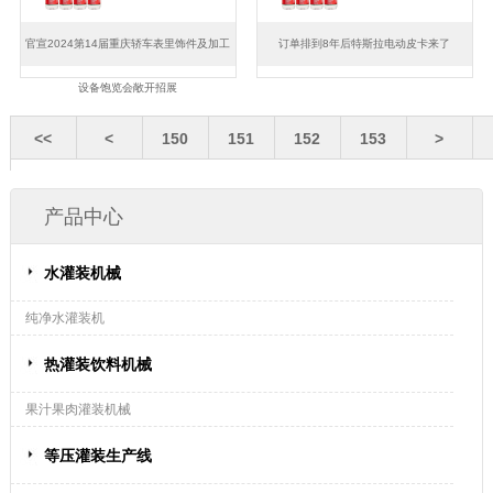
官宣2024第14届重庆轿车表里饰件及加工
订单排到8年后特斯拉电动皮卡来了
设备饱览会敞开招展
<<
<
150
151
152
153
>
产品中心
水灌装机械
纯净水灌装机
热灌装饮料机械
果汁果肉灌装机械
等压灌装生产线