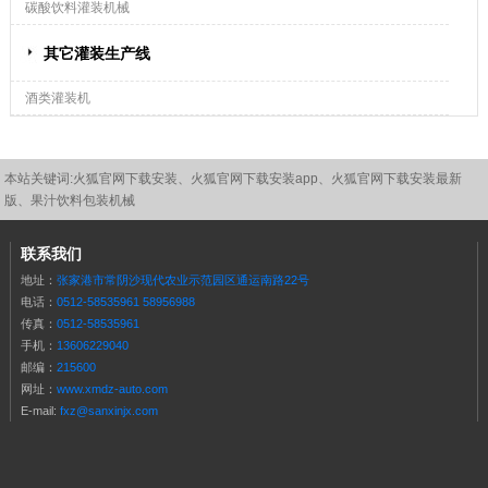
碳酸饮料灌装机械
其它灌装生产线
酒类灌装机
本站关键词:
火狐官网下载安装
、
火狐官网下载安装app
、
火狐官网下载安装最新
版
、果汁饮料包装机械
联系我们
地址：
张家港市常阴沙现代农业示范园区通运南路22号
电话：
0512-58535961
58956988
传真：
0512-58535961
手机：
13606229040
邮编：
215600
网址：
www.xmdz-auto.com
E-mail:
fxz@sanxinjx.com