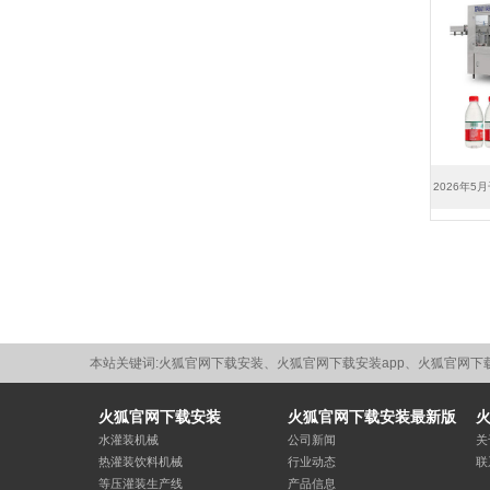
2026年
本站关键词:
火狐官网下载安装
、
火狐官网下载安装app
、
火狐官网下
火狐官网下载安装
火狐官网下载安装最新版
火
水灌装机械
公司新闻
关
热灌装饮料机械
行业动态
联
等压灌装生产线
产品信息